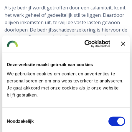
Als je bedrijf wordt getroffen door een calamiteit, komt
het werk geheel of gedeeltelijk stil te liggen. Daardoor
blijven inkomsten uit, terwijl de vaste lasten gewoon
doorlopen. De bedrijfsschadeverzekering is hiervoor de
oplossing. De meeste bedrijfsschadeverzekeringen
hebben een uitkeringstermijn van 52 weken. Deze
termijn is echter steeds vaker onvoldoende. De
herstelperiode voor jouw bedrijf kan namelijk langer
Deze website maakt gebruik van cookies
zijn. Er is in bijna alle sectoren een tekort aan
arbeidskrachten en schaarste aan grondstoffen.
We gebruiken cookies om content en advertenties te
Daardoor kan de tijd om te herstellen na een schade
personaliseren en om ons websiteverkeer te analyseren.
Je gaat akkoord met onze cookies als je onze website
aanzienlijk langer duren.
blijft gebruiken.
Toestemmingsselectie
Noodzakelijk
Wijzigingen in je bedrijf hebben ook invloed
op je verzekeringen