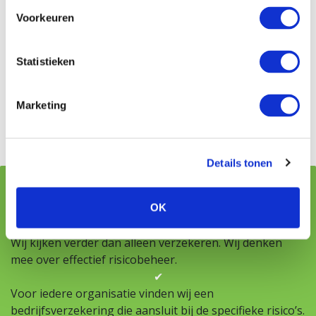
Voorkeuren
Als adviseur houden wij jouw verzekeringen in het oog,
maar het is heel belangrijk dat je ons ook de hoogte
houdt van ontwikkelingen bij jouw bedrijf. Zo kunnen
Statistieken
we samen jouw verzekeringen passend houden.
Marketing
Details tonen
Daarom bedrijfsverzekeringen bij VMD Koster
OK
✔
Wij kijken verder dan alleen verzekeren. Wij denken
mee over effectief risicobeheer.
✔
Voor iedere organisatie vinden wij een
bedrijfsverzekering die aansluit bij de specifieke risico’s.