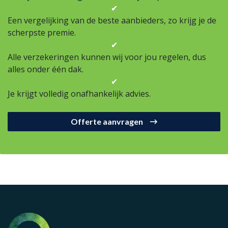
✔
Een vergelijking van de beste aanbieders, zo krijg je de
scherpste premie.
✔
Alle verzekeringen kunnen wij voor jou regelen, dus
alles onder één dak.
✔
Je krijgt volledig onafhankelijk advies.
Offerte aanvragen