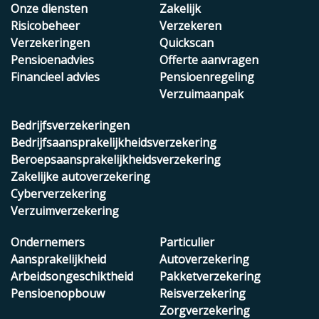
Onze diensten
Zakelijk
Risicobeheer
Verzekeren
Verzekeringen
Quickscan
Pensioenadvies
Offerte aanvragen
Financieel advies
Pensioenregeling
Verzuimaanpak
Bedrijfsverzekeringen
Bedrijfsaansprakelijkheidsverzekering
Beroepsaansprakelijkheidsverzekering
Zakelijke autoverzekering
Cyberverzekering
Verzuimverzekering
Ondernemers
Particulier
Aansprakelijkheid
Autoverzekering
Arbeidsongeschiktheid
Pakketverzekering
Pensioenopbouw
Reisverzekering
Zorgverzekering