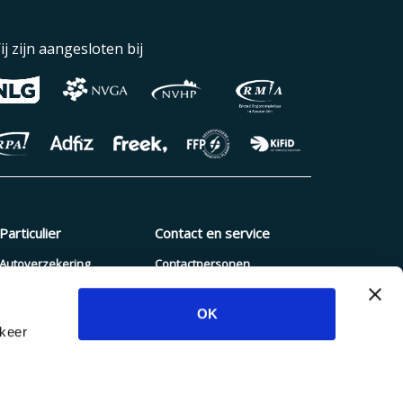
ij zijn aangesloten bij
Particulier
Contact en service
Autoverzekering
Contactpersonen
Pakketverzekering
Schade melden
OK
Reisverzekering
Blogs en nieuws
rkeer
Zorgverzekering
Dienstenwijzer
Hypotheek
Inloggen