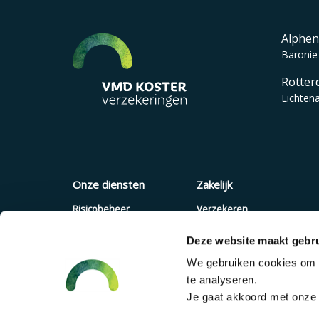
Alphen
Baronie
Rotter
Lichten
Onze diensten
Zakelijk
Risicobeheer
Verzekeren
Verzekeringen
Quickscan
Deze website maakt gebru
Pensioenadvies
Offerte aanvragen
We gebruiken cookies om c
Financieel advies
Pensioenregeling
te analyseren.
Verzuimaanpak
Je gaat akkoord met onze c