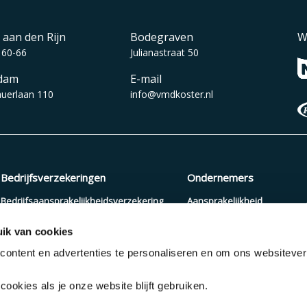
 aan den Rijn
Bodegraven
W
 60-66
Julianastraat 50
dam
E-mail
auerlaan 110
info@vmdkoster.nl
Bedrijfsverzekeringen
Ondernemers
Bedrijfsaansprakelijkheidsverzekering
Aansprakelijkheid
Beroepsaansprakelijkheidsverzekering
Arbeidsongeschiktheid
ik van cookies
Zakelijke autoverzekering
Pensioenopbouw
ontent en advertenties te personaliseren en om ons websiteve
Cyberverzekering
Verzuimverzekering
ookies als je onze website blijft gebruiken.