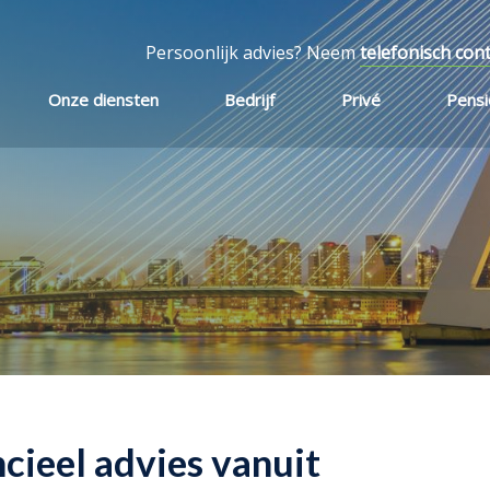
Persoonlijk advies? Neem
telefonisch con
Onze diensten
Bedrijf
Privé
Pens
cieel advies vanuit