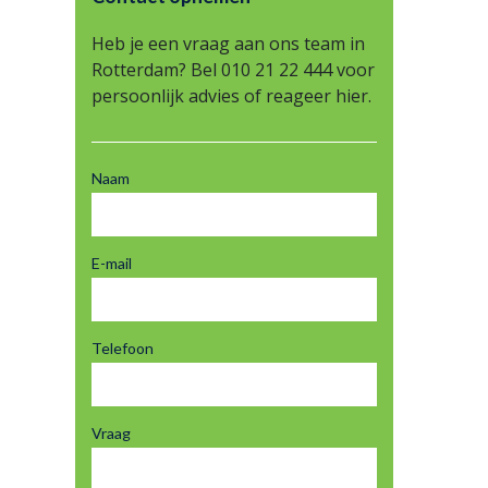
Heb je een vraag aan ons team in
Rotterdam? Bel 010 21 22 444 voor
persoonlijk advies of reageer hier.
Naam
E-mail
Telefoon
Vraag