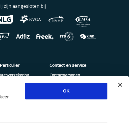
ij zijn aangesloten bij
Particulier
Contact en service
Autoverzekering
Contactpersonen
Pakketverzekering
Schade melden
OK
Reisverzekering
Blogs en nieuws
rkeer
Zorgverzekering
Dienstenwijzer
Hypotheek
Inloggen