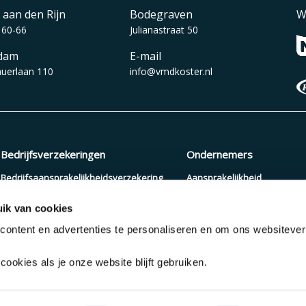
 aan den Rijn
Bodegraven
W
 60-66
Julianastraat 50
dam
E-mail
auerlaan 110
info@vmdkoster.nl
Bedrijfsverzekeringen
Ondernemers
Bedrijfsaansprakelijkheidsverzekering
Aansprakelijkheid
Beroepsaansprakelijkheidsverzekering
Arbeidsongeschiktheid
ik van cookies
Zakelijke autoverzekering
Pensioenopbouw
ontent en advertenties te personaliseren en om ons websiteve
Cyberverzekering
Verzuimverzekering
ookies als je onze website blijft gebruiken.