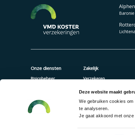
Alphen
Baronie
Rotter
Lichten
Onze diensten
Zakelijk
Risicobeheer
Verzekeren
Verzekeringen
Quickscan
Deze website maakt gebru
Pensioenadvies
Offerte aanvragen
We gebruiken cookies om c
Financieel advies
Pensioenregeling
te analyseren.
Verzuimaanpak
Je gaat akkoord met onze c