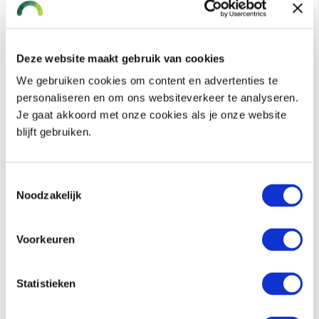
2019 een pensioenakkoord. Een jaar
later werd de uitwerking van het akkoord
gepresenteerd. Wat zijn de
consequenties van het akkoord voor
Deze website maakt gebruik van cookies
werkgev...
We gebruiken cookies om content en advertenties te
Lees verder
personaliseren en om ons websiteverkeer te analyseren.
Je gaat akkoord met onze cookies als je onze website
blijft gebruiken.
Toestemmingsselectie
Noodzakelijk
Voorkeuren
Statistieken
Pensioenregeling van