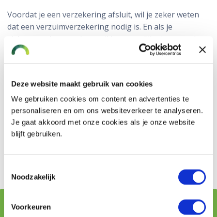
Voordat je een verzekering afsluit, wil je zeker weten
dat een verzuimverzekering nodig is. En als je
ziekteverzuim verzekert, wil je natuurlijk niet te veel
premie betalen. Daarom ga je voor de
verzuimverzekering in gesprek met VMD Koster. Bij
ons krijg je helder, compleet en onafhankelijk advies.
Deze website maakt gebruik van cookies
Bel voor een afspraak naar 0172 611 116. Of vraag
We gebruiken cookies om content en advertenties te
direct een offerte aan door
in te vullen. Wij
dit formulier
personaliseren en om ons websiteverkeer te analyseren.
nemen na ontvangst binnen één werkdag contact met
Je gaat akkoord met onze cookies als je onze website
je op.
blijft gebruiken.
Offerte verzuimverzekering
Toestemmingsselectie
Noodzakelijk
Voorkeuren
Voordelen van een verzuim-verzekering bij VMD