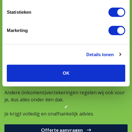
Koster
Statistieken
✔
Wij kijken verder dan alleen verzekeren. Wij maken een
uitgebreide verzuimanalyse.
Marketing
✔
Voor ieder bedrijf vinden wij een verzekering die
aansluit bij het personeelsbestand en de
Details tonen
bedrijfsactiviteiten.
✔
Een vergelijking van de beste aanbieders, zo krijg je de
OK
scherpste premie.
✔
Andere (inkomens)verzekeringen regelen wij ook voor
je, dus alles onder één dak.
✔
Je krijgt volledig en onafhankelijk advies.
Offerte aanvragen