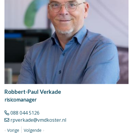
Robbert-Paul Verkade
H
risicomanager
r
088 044 5126
rpverkade@vmdkoster.nl
Vorige
Volgende
V