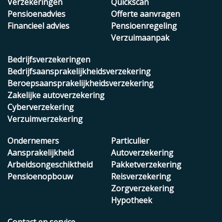
Verzekeringen
Quickscan
Pensioenadvies
Offerte aanvragen
Financieel advies
Pensioenregeling
Verzuimaanpak
Bedrijfsverzekeringen
Bedrijfsaansprakelijkheidsverzekering
Beroepsaansprakelijkheidsverzekering
Zakelijke autoverzekering
Cyberverzekering
Verzuimverzekering
Ondernemers
Particulier
Aansprakelijkheid
Autoverzekering
Arbeidsongeschiktheid
Pakketverzekering
Pensioenopbouw
Reisverzekering
Zorgverzekering
Hypotheek
Contact en service