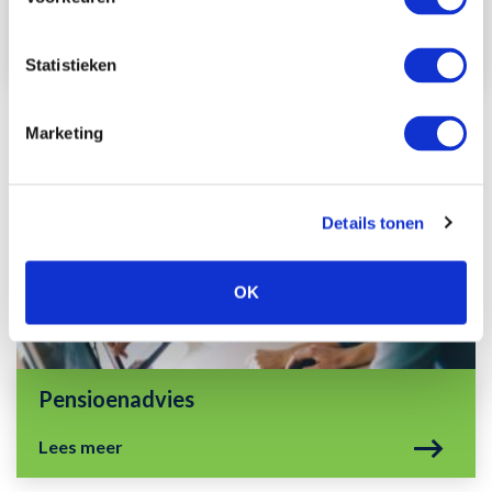
Risicobeheer
Lees meer
Statistieken
Marketing
Details tonen
OK
Pensioenadvies
Lees meer