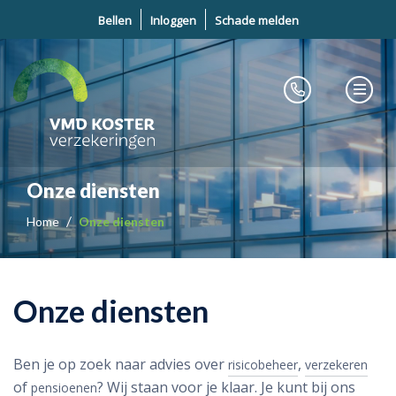
Bellen
Inloggen
Schade melden
Onze diensten
Home
Onze diensten
Onze diensten
Ben je op zoek naar advies over
,
risicobeheer
verzekeren
of
? Wij staan voor je klaar. Je kunt bij ons
pensioenen