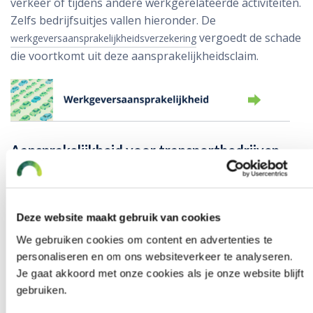
verkeer of tijdens andere werkgerelateerde activiteiten.
Zelfs bedrijfsuitjes vallen hieronder. De
vergoedt de schade
werkgeversaansprakelijkheidsverzekering
die voortkomt uit deze aansprakelijkheidsclaim.
Aansprakelijkheid voor transportbedrijven
Als je goederen vervoert voor anderen, loop je het
risico dat er iets misgaat tijdens het transport.
Bijvoorbeeld dat de lading beschadigd raakt, gestolen
Deze website maakt gebruik van cookies
wordt of te laat aankomt. In dat geval kunt u
We gebruiken cookies om content en advertenties te
aansprakelijk worden gesteld door de eigenaar van de
personaliseren en om ons websiteverkeer te analyseren.
goederen voor de geleden schade. Een
Je gaat akkoord met onze cookies als je onze website blijft
is uitsluitend voor
vervoerdersaansprakelijkheidsverzekering
gebruiken.
de vervoerders die geen eigen goederen, maar