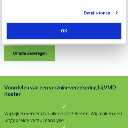
zodat wij een voorstel kunnen maken. Heb je al een
zakelijke rechtsbijstandverzekering? Dan wordt het
Details tonen
verhalen van de kosten op de veroorzaker veelal vanuit
deze verzekering geregeld. Wil je dit zeker weten?
Bespreek het met onze specialisten. Bel daarvoor 0172
OK
611 116.
Offerte aanvragen
Voordelen van een verzuim-verzekering bij VMD
Koster
✔
Wij kijken verder dan alleen verzekeren. Wij maken een
uitgebreide verzuimanalyse.
✔