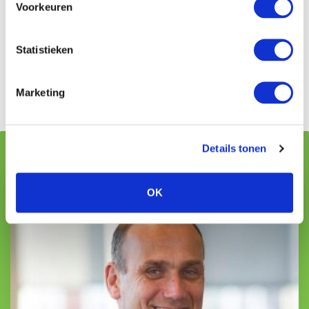
Stel uw werknemers in de gelegenheid om
Voorkeuren
opleidingen te volgen, zoals VCA, BHV en EHBO.
Houd rekening met taalbarrières en
Statistieken
cultuurverschillen bij inzet van buitenlandse
werknemers. Stel bijvoorbeeld een tweetalige
voorman aan.
Marketing
Details tonen
Geschreven door:
OK