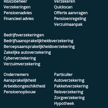
Risicobeheer
Verzekeren
Verzekeringen
Quickscan
Pensioenadvies
Offerte aanvragen
Financieel advies
Pensioenregeling
Verzuimaanpak
Bedrijfsverzekeringen
Bedrijfsaansprakelijkheidsverzekering
Beroepsaansprakelijkheidsverzekering
Zakelijke autoverzekering
Cyberverzekering
Verzuimverzekering
Ondernemers
Particulier
Aansprakelijkheid
Autoverzekering
Arbeidsongeschiktheid
Pakketverzekering
Pensioenopbouw
Reisverzekering
Zorgverzekering
Hypotheek