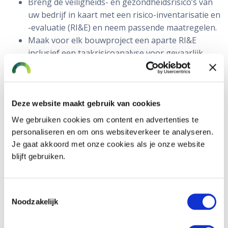
Breng de veiligheids- en gezondheidsrisico’s van
uw bedrijf in kaart met een risico-inventarisatie en
-evaluatie (RI&E) en neem passende maatregelen.
Maak voor elk bouwproject een aparte RI&E
inclusief een taakrisicoanalyse voor gevaarlijk
werk.
Meer partijen op de bouwplaats? Coördineer de
veiligheidsmaatregelen goed en houd strikt
toezicht.
Deze website maakt gebruik van cookies
Werk bij grotere projecten met een Veiligheids-
We gebruiken cookies om content en advertenties te
en gezondheidsplan.
personaliseren en om ons websiteverkeer te analyseren.
Zorg dat uw medewerkers voldoende persoonlijke
Je gaat akkoord met onze cookies als je onze website
beschermingsmiddelen hebben, zoals
blijft gebruiken.
werkschoenen, veiligheidshelmen, lasbrillen en
mondkapjes. Zie erop toe dat ze deze gebruiken.
Toestemmingsselectie
Besteed regelmatig aandacht aan
Noodzakelijk
arbeidsomstandigheden, bijvoorbeeld tijdens
werkoverleg.