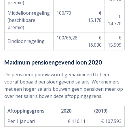
premie)
Middelloonregeling
100/70
€
€
(beschikbare
15.178
14.770
premie)
100/66,28
€
€
Eindloonregeling
16.030
15.599
Maximum pensioengevend loon 2020
De pensioenopbouw wordt gemaximeerd tot een
vooraf bepaald pensioengevend salaris. Werknemers
met een hoger salaris bouwen geen pensioen meer op
over het salaris boven deze aftoppingsgrens.
Aftoppingsgrens
2020
(2019)
Per 1 januari
€ 110.111
€ 107.593