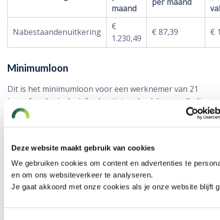
per maand
maand
va
€
Nabestaandenuitkering
€ 87,39
€ 
1.230,49
Minimumloon
Dit is het minimumloon voor een werknemer van 21
jaar of ouder inclusief vakantietoeslag bij een volledig
dienst-verband. De hoogte van dit bedrag wijzigt per 1
juli, afhankelijk van de gemiddelde ontwikkelingen van
de lonen.
Deze website maakt gebruik van cookies
Minimum loon
Per maand
Per jaar
We gebruiken cookies om content en advertenties te persona
en om ons websiteverkeer te analyseren.
Per 1 januari 2020
€ 1.785,89
€ 21.430,66
Je gaat akkoord met onze cookies als je onze website blijft 
Indexatie