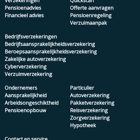
Verzekeringen
Quickscan
Pensioenadvies
Offerte aanvragen
Financieel advies
Pensioenregeling
Verzuimaanpak
Bedrijfsverzekeringen
Bedrijfsaansprakelijkheidsverzekering
Beroepsaansprakelijkheidsverzekering
Zakelijke autoverzekering
Cyberverzekering
Verzuimverzekering
Ondernemers
Particulier
Aansprakelijkheid
Autoverzekering
Arbeidsongeschiktheid
Pakketverzekering
Pensioenopbouw
Reisverzekering
Zorgverzekering
Hypotheek
Contact en service