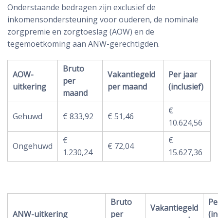
Onderstaande bedragen zijn exclusief de
inkomensondersteuning voor ouderen, de nominale
zorgpremie en zorgtoeslag (AOW) en de
tegemoetkoming aan ANW-gerechtigden.
Bruto
AOW-
Vakantiegeld
Per jaar
per
uitkering
per maand
(inclusief)
maand
€
Gehuwd
€ 833,92
€ 51,46
10.624,56
€
€
Ongehuwd
€ 72,04
1.230,24
15.627,36
Bruto
Pe
Vakantiegeld
ANW-uitkering
per
(i