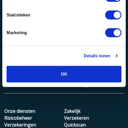
Alphen aan den Rijn
Bodegraven
Statistieken
Baronie 60-66
Julianastraat 50
Rotterdam
E-mail
Marketing
Lichtenauerlaan 110
info@vmdkoster.nl
Wij zijn aangesloten bij
Details tonen
OK
Onze diensten
Zakelijk
Risicobeheer
Verzekeren
Verzekeringen
Quickscan