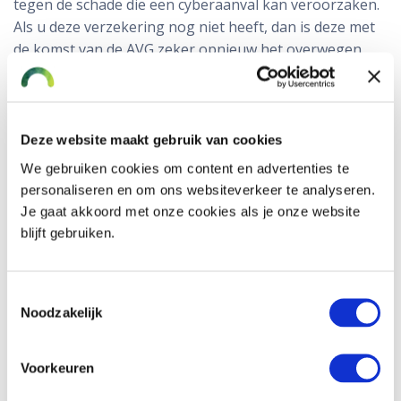
tegen de schade die een cyberaanval kan veroorzaken.
Als u deze verzekering nog niet heeft, dan is deze met
de komst van de AVG zeker opnieuw het overwegen
waard.
Waarom is een cyberverzekering nodig?
Deze website maakt gebruik van cookies
Het belang van risicobeheer voor cyber- en
We gebruiken cookies om content en advertenties te
datarisico’s neemt in 2018 verder toe. Dat komt
personaliseren en om ons websiteverkeer te analyseren.
vooral door de strengere eisen aan de bescherming
Je gaat akkoord met onze cookies als je onze website
van consumentengegevens. Verzekeraars spelen
blijft gebruiken.
hier op in door steeds meer specialistische, op
maat gemaakte cyberverzekeringen aan te bieden.
Toestemmingsselectie
Bijna ieder bedrijf krijgt te maken met een vorm van
Noodzakelijk
cybercrime of dataverlies. Een gerichte hack of het
verlies van privacygevoelige data heeft grote
Voorkeuren
gevolgen. De dekking van de cyberverzekering is
uitgebreid, onder andere privacy-aansprakelijkheid,