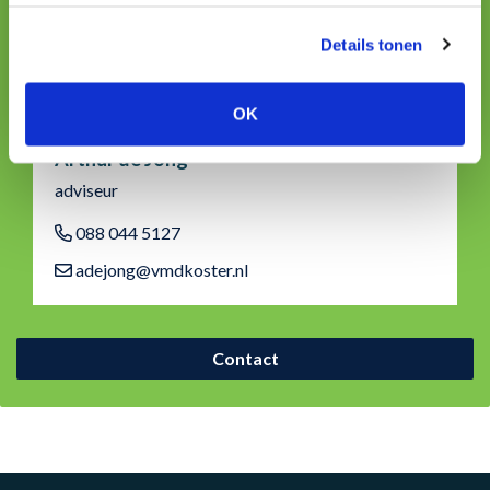
Details tonen
OK
Arthur de Jong
adviseur
088 044 5127
adejong@vmdkoster.nl
Contact