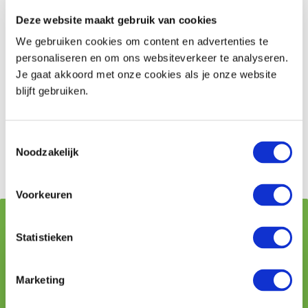
mogelijk weer in het arbeidsproces te betrekken.
Mogelijk met kortere werkdagen of aangepast werk.
Deze website maakt gebruik van cookies
We gebruiken cookies om content en advertenties te
Tip: Contact houden met zieke medewerkers
personaliseren en om ons websiteverkeer te analyseren.
Je gaat akkoord met onze cookies als je onze website
Houd regelmatig contact met de zieke medewerker.
blijft gebruiken.
Niet alleen werkt dat motiverend, u kunt daarmee ook
goed inschatten hoe de voortgang verloopt. Dit helpt
ook bij (het vermoeden van) verzuimfraude. Veel
Toestemmingsselectie
Noodzakelijk
bedrijven krijgen hier mee te maken.
Voorkeuren
Geschreven door:
Statistieken
Marketing