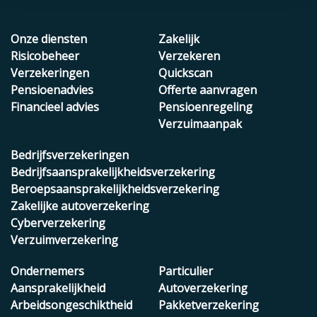
Onze diensten
Zakelijk
Risicobeheer
Verzekeren
Verzekeringen
Quickscan
Pensioenadvies
Offerte aanvragen
Financieel advies
Pensioenregeling
Verzuimaanpak
Bedrijfsverzekeringen
Bedrijfsaansprakelijkheidsverzekering
Beroepsaansprakelijkheidsverzekering
Zakelijke autoverzekering
Cyberverzekering
Verzuimverzekering
Ondernemers
Particulier
Aansprakelijkheid
Autoverzekering
Arbeidsongeschiktheid
Pakketverzekering