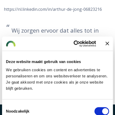
https://nl.linkedin.com/in/arthur-de-jong-06823216
Wij zorgen ervoor dat alles tot in
de puntjes geregeld is voor de
verzekeringen en collectieve
regelingen van jouw bedrijf. Zo
Deze website maakt gebruik van cookies
nemen we je veel werk uit
We gebruiken cookies om content en advertenties te
personaliseren en om ons websiteverkeer te analyseren.
handen.
Je gaat akkoord met onze cookies als je onze website
blijft gebruiken.
Toestemmingsselectie
Noodzakelijk