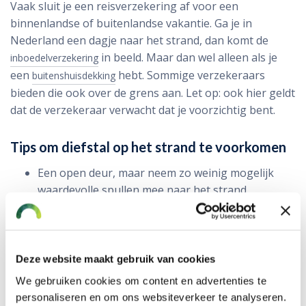
Vaak sluit je een reisverzekering af voor een
binnenlandse of buitenlandse vakantie. Ga je in
Nederland een dagje naar het strand, dan komt de
in beeld. Maar dan wel alleen als je
inboedelverzekering
een
hebt. Sommige verzekeraars
buitenshuisdekking
bieden die ook over de grens aan. Let op: ook hier geldt
dat de verzekeraar verwacht dat je voorzichtig bent.
Tips om diefstal op het strand te voorkomen
Een open deur, maar neem zo weinig mogelijk
waardevolle spullen mee naar het strand.
Wil je toch bereikbaar zijn? Wellicht heb je nog
een oude telefoon die je kunt gebruiken.
Ben je met een groep, ga dan om beurten
zwemmen zodat steeds een of twee mensen op de
Deze website maakt gebruik van cookies
spullen kunnen letten.
We gebruiken cookies om content en advertenties te
Overweeg de aanschaf van een waterdicht
personaliseren en om ons websiteverkeer te analyseren.