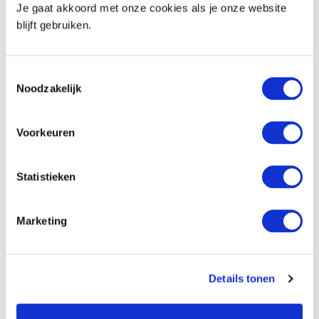
heuptasje.
Je gaat akkoord met onze cookies als je onze website
Online circuleren een hoop creatieve tips om je
blijft gebruiken.
spullen op te bergen. Doe je ze bijvoorbeeld in
een luier of lege fles zonnebrandcrème, dan is de
kans kleiner dat dieven daarin kijken.
Toestemmingsselectie
Noodzakelijk
Voorkeuren
Statistieken
Marketing
Details tonen