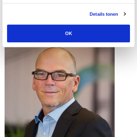
Risicomanager Hans van der Pauw is gespecialiseerd in
inkomensverzekeringen, verzuimpreventie en employee benefits.
Details tonen
Hij helpt u stap voor stap met een goede verzuimaanpak. In gesprek
e-mail
met Hans? Bel 06 231 39 466 of stuur een
.
OK