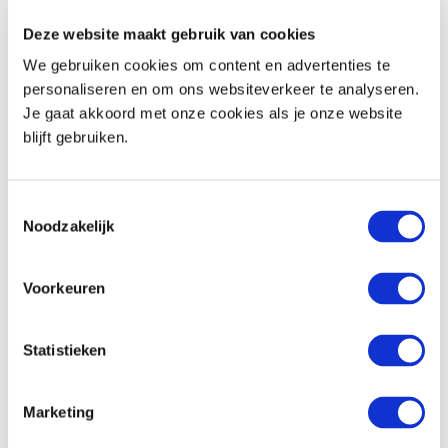
op het gebied van personeel, verzuim en inkomen. Bel 06 83 60 85
e-mail
69 of stuur een
om met Menno in gesprek te gaan.
Deze website maakt gebruik van cookies
We gebruiken cookies om content en advertenties te
personaliseren en om ons websiteverkeer te analyseren.
Je gaat akkoord met onze cookies als je onze website
blijft gebruiken.
Toestemmingsselectie
Noodzakelijk
Voorkeuren
Statistieken
Marketing