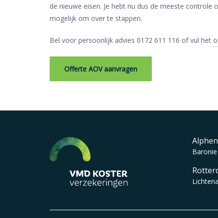
de nieuwe eisen. Je hebt nu dus de meeste controle ov
mogelijk om over te stappen.
Bel voor persoonlijk advies 0172 611 116 of vul het
o
Offerte AOV aanvragen
Alphen
Baronie
Rotter
Lichten