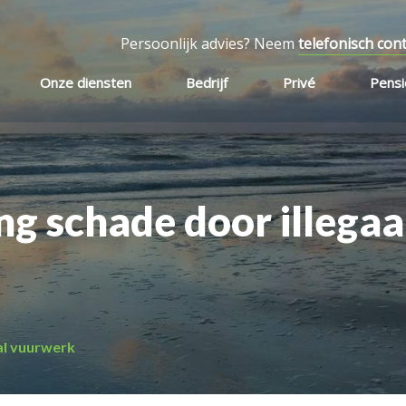
Persoonlijk advies? Neem
telefonisch con
Onze diensten
Bedrijf
Privé
Pens
g schade door illegaa
al vuurwerk