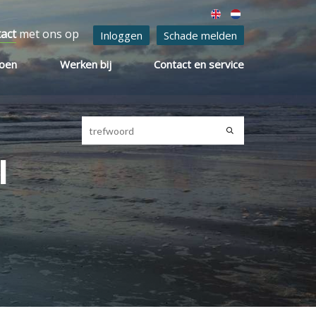
tact
met ons op
Inloggen
Schade melden
ioen
Werken bij
Contact en service
l