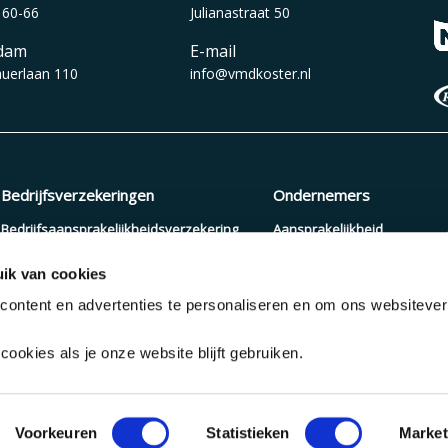
 60-66
Julianastraat 50
dam
E-mail
auerlaan 110
info@vmdkoster.nl
Bedrijfsverzekeringen
Ondernemers
Bedrijfsaansprakelijkheidsverzekering
Aansprakelijkheid
Beroepsaansprakelijkheidsverzekering
Arbeidsongeschiktheid
ik van cookies
Zakelijke autoverzekering
Pensioenopbouw
ontent en advertenties te personaliseren en om ons websiteve
Cyberverzekering
Verzuimverzekering
ookies als je onze website blijft gebruiken.
Disclaimer
Algemene Voorwaarden
Privacy s
Voorkeuren
Statistieken
Market