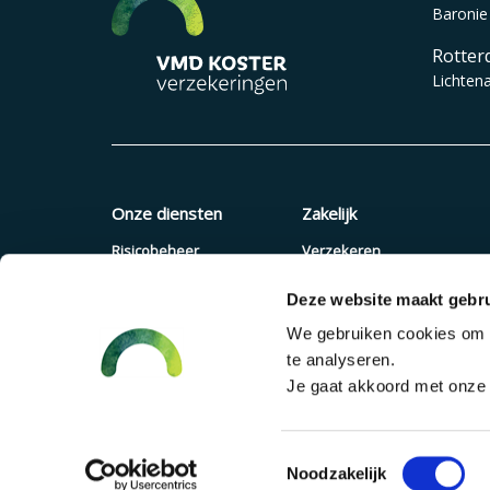
Baronie
Rotter
Lichten
Onze diensten
Zakelijk
Risicobeheer
Verzekeren
Verzekeringen
Quickscan
Deze website maakt gebru
Pensioenadvies
Offerte aanvragen
We gebruiken cookies om c
Financieel advies
Pensioenregeling
te analyseren.
Verzuimaanpak
Je gaat akkoord met onze c
Toestemmingsselectie
©2026 VMD Koster Design & Development
Accent Interactive
Noodzakelijk