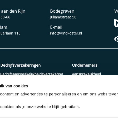
 aan den Rijn
Bodegraven
W
 60-66
Julianastraat 50
dam
E-mail
auerlaan 110
info@vmdkoster.nl
Bedrijfsverzekeringen
Ondernemers
Bedrijfsaansprakelijkheidsverzekering
Aansprakelijkheid
Beroepsaansprakelijkheidsverzekering
Arbeidsongeschiktheid
ik van cookies
Zakelijke autoverzekering
Pensioenopbouw
ontent en advertenties te personaliseren en om ons websiteve
Cyberverzekering
Verzuimverzekering
ookies als je onze website blijft gebruiken.