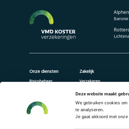
Alphen
Baronie
Rotter
Lichten
Onze diensten
Zakelijk
Risicobeheer
Verzekeren
Verzekeringen
Quickscan
Deze website maakt gebru
Pensioenadvies
Offerte aanvragen
We gebruiken cookies om c
Financieel advies
Pensioenregeling
te analyseren.
Verzuimaanpak
Je gaat akkoord met onze c