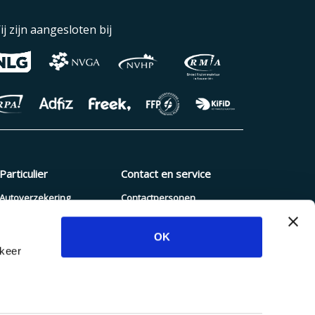
ij zijn aangesloten bij
Particulier
Contact en service
Autoverzekering
Contactpersonen
Pakketverzekering
Schade melden
OK
Reisverzekering
Blogs en nieuws
rkeer
Zorgverzekering
Dienstenwijzer
Hypotheek
Inloggen