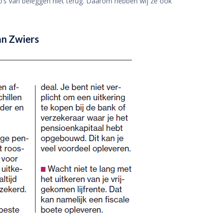
ico’s van beleggen niet terug. Daarom hebben wij ze ook
an Zwiers