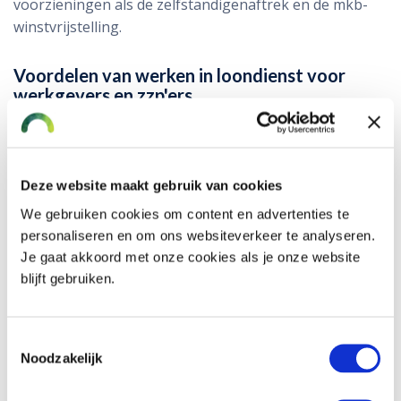
voorzieningen als de zelfstandigenaftrek en de mkb-
winstvrijstelling.
Voordelen van werken in loondienst voor
werkgevers en zzp'ers
Voordelen van een vast dienstverband voor zzp'ers
Een stabiel salaris, ongeacht hoeveel werk je doet
of hoeveel klanten je hebt.
Deze website maakt gebruik van cookies
Sociale zekerheid: in loondienst heb je recht op
We gebruiken cookies om content en advertenties te
sociale zekerheden zoals doorbetaling bij ziekte,
personaliseren en om ons websiteverkeer te analyseren.
pensioenopbouw en een uitkering bij
Je gaat akkoord met onze cookies als je onze website
arbeidsongeschiktheid en werkloosheid.
blijft gebruiken.
Minder administratieve lasten omdat veel door de
werkgever geregeld wordt.
Toestemmingsselectie
In loondienst werk je vaak vaste uren, wat zorgt
Noodzakelijk
voor een duidelijke scheiding tussen werk en
privé.