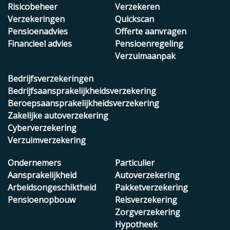
Risicobeheer
Verzekeren
Verzekeringen
Quickscan
Pensioenadvies
Offerte aanvragen
Financieel advies
Pensioenregeling
Verzuimaanpak
Bedrijfsverzekeringen
Bedrijfsaansprakelijkheidsverzekering
Beroepsaansprakelijkheidsverzekering
Zakelijke autoverzekering
Cyberverzekering
Verzuimverzekering
Ondernemers
Particulier
Aansprakelijkheid
Autoverzekering
Arbeidsongeschiktheid
Pakketverzekering
Pensioenopbouw
Reisverzekering
Zorgverzekering
Hypotheek