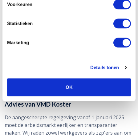
Voorkeuren
Voordelen van een vast dienstverband voor
werkgevers
Statistieken
Werknemers in loondienst kunnen eenvoudiger
worden aangestuurd en geïntegreerd in de
bedrijfsprocessen.
Marketing
Werknemers in loondienst zijn vaak meer
betrokken bij het bedrijf.
Door werknemers in loondienst te nemen, is er
Details tonen
geen risico op naheffingen en eventuele boetes
door een verkeerde kwalificatie van de
arbeidsrelatie.
OK
Advies van VMD Koster
De aangescherpte regelgeving vanaf 1 januari 2025
moet de arbeidsmarkt eerlijker en transparanter
maken. Wij raden zowel werkgevers als zzp'ers aan om