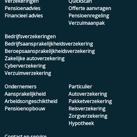
Verzekeringen
Quickscan
Pensioenadvies
Offerte aanvragen
Financieel advies
Pensioenregeling
Verzuimaanpak
Bedrijfsverzekeringen
Bedrijfsaansprakelijkheidsverzekering
Beroepsaansprakelijkheidsverzekering
Zakelijke autoverzekering
Cyberverzekering
Verzuimverzekering
Ondernemers
Particulier
Aansprakelijkheid
Autoverzekering
Arbeidsongeschiktheid
Pakketverzekering
Pensioenopbouw
Reisverzekering
Zorgverzekering
Hypotheek
Contact en service