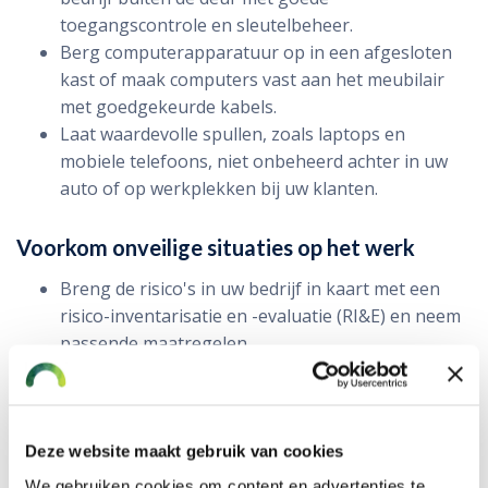
toegangscontrole en sleutelbeheer.
Berg computerapparatuur op in een afgesloten
kast of maak computers vast aan het meubilair
met goedgekeurde kabels.
Laat waardevolle spullen, zoals laptops en
mobiele telefoons, niet onbeheerd achter in uw
auto of op werkplekken bij uw klanten.
Voorkom onveilige situaties op het werk
Breng de risico's in uw bedrijf in kaart met een
risico-inventarisatie en -evaluatie (RI&E) en neem
passende maatregelen.
Zorg voor ergonomische werkplekken. Stel de
monitoren, stoelen en werkbladen goed af.
Zorg voor een goed binnenklimaat met genoeg
ventilatie, schone lucht, een aangename
Deze website maakt gebruik van cookies
temperatuur en goede verlichting.
We gebruiken cookies om content en advertenties te