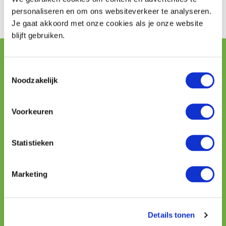
Houd vluchtwegen vrij.
personaliseren en om ons websiteverkeer te analyseren.
Je gaat akkoord met onze cookies als je onze website
blijft gebruiken.
Vraag stellen aan onze adviseurs
Toestemmingsselectie
Noodzakelijk
Naam
Voorkeuren
Telefoon
Statistieken
E-mailadres
Marketing
Uw vraag
Details tonen