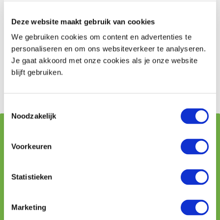
met een enkel verlengsnoer aan op een
Deze website maakt gebruik van cookies
stopcontact.
Rol kabelhaspels helemaal af om overbelasting te
We gebruiken cookies om content en advertenties te
voorkomen.
personaliseren en om ons websiteverkeer te analyseren.
Haal na gebruik de stekker uit het stopcontact.
Je gaat akkoord met onze cookies als je onze website
blijft gebruiken.
Risico-inventarisatie aanvragen
Toestemmingsselectie
Noodzakelijk
Vraag stellen aan onze adviseurs
Voorkeuren
Naam
Statistieken
Telefoon
Marketing