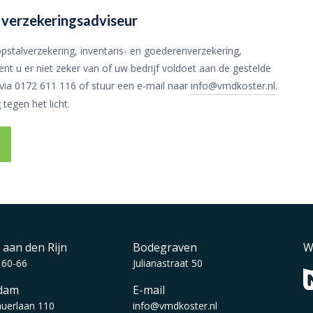
 verzekeringsadviseur
stalverzekering, inventaris- en goederenverzekering,
nt u er niet zeker van of uw bedrijf voldoet aan de gestelde
ia 0172 611 116 of stuur een e-mail naar
info@vmdkoster.nl
.
tegen het licht.
 aan den Rijn
Bodegraven
W
 60-66
Julianastraat 50
dam
E-mail
auerlaan 110
info@vmdkoster.nl