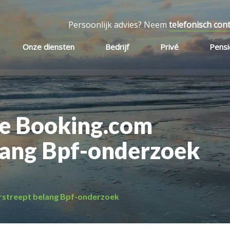
Persoonlijk advies? Neem
telefonisch con
Onze diensten
Bedrijf
Privé
Pens
ie Booking.com
lang Bpf-onderzoek
rstreept belang Bpf-onderzoek