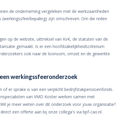
innen de onderneming vergeleken met de werkzaamheden
nds (werkingssfeerbepaling) zijn omschreven. Om die reden
gen op de website, uittreksel van KvK, de statuten van de
arisatie gemaakt. Is er een hoofdzakelijkheidscriterium
onderzoekers ook naar de loonsom, omzet en de gewerkte
t een werkingssfeeronderzoek
n of er sprake is van een verplicht bedrijfstakpensioenfonds.
enspecialisten van VMD Koster werken samen met
Wil je meer weten over dit onderzoek voor jouw organisatie?
ect een offerte aan bij onze collega's via bpf-cao.nl.