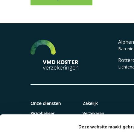
Alphen
Baronie
Rotter
Lichten
Onze diensten
Zakelijk
Risicobeheer
Verzekeren
Verzekeringen
Quickscan
Deze website maakt gebru
Pensioenadvies
Offerte aanvragen