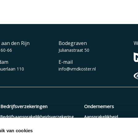
 aan den Rijn
Bodegraven
W
 60-66
Julianastraat 50
dam
E-mail
auerlaan 110
info@vmdkoster.nl
Bedrijfsverzekeringen
Ondernemers
Bedrijfsaansprakelijkheidsverzekering
Aansprakelijkheid
Beroepsaansprakelijkheidsverzekering
Arbeidsongeschiktheid
ik van cookies
Zakelijke autoverzekering
Pensioenopbouw