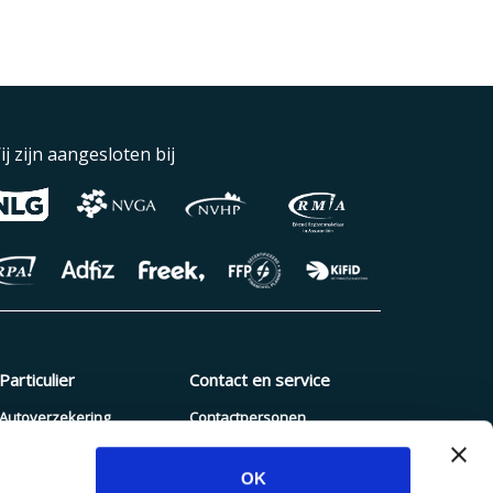
ij zijn aangesloten bij
Particulier
Contact en service
Autoverzekering
Contactpersonen
Pakketverzekering
Schade melden
OK
Reisverzekering
Blogs en nieuws