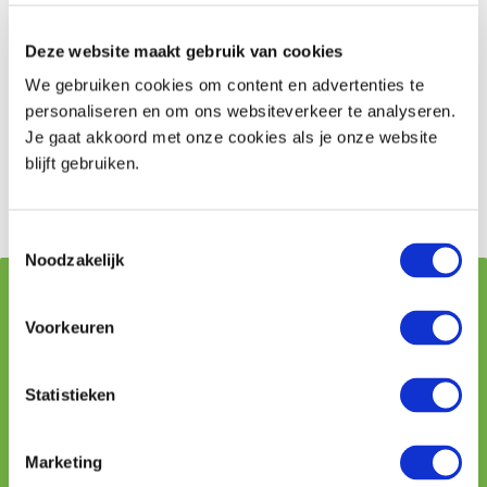
opgebouwd en gaat in bij overlijden. Voor veel mensen
is niet duidelijk wat voor hun partner verzekerd is als
Deze website maakt gebruik van cookies
hij of zij komt te overlijden. Dit verschilt echter per
We gebruiken cookies om content en advertenties te
persoon en is afhankelijk van gemaakte afspraken.
personaliseren en om ons websiteverkeer te analyseren.
Deze afspraken vind je in het pensioenreglement.
Je gaat akkoord met onze cookies als je onze website
blijft gebruiken.
Stel je vraag aan een pensioenadviseur
Toestemmingsselectie
Noodzakelijk
Vraag stellen aan onze adviseurs
Voorkeuren
Naam
Statistieken
Telefoon
Marketing