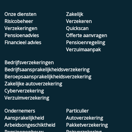
Onze diensten
Zakelijk
Risicobeheer
Verzekeren
Verzekeringen
Quickscan
Pensioenadvies
Offerte aanvragen
Financieel advies
Pensioenregeling
Verzuimaanpak
Bedrijfsverzekeringen
Bedrijfsaansprakelijkheidsverzekering
Beroepsaansprakelijkheidsverzekering
Zakelijke autoverzekering
Cyberverzekering
Verzuimverzekering
Ondernemers
Particulier
Aansprakelijkheid
Autoverzekering
Arbeidsongeschiktheid
Pakketverzekering