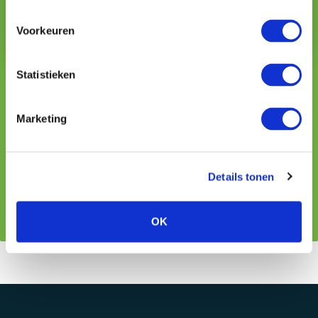
Voorkeuren
Statistieken
Jan Zwiers
pensioenadviseur & partner
Marketing
088 044 5171
jzwiers@vmdkoster.nl
Details tonen
Contact
OK