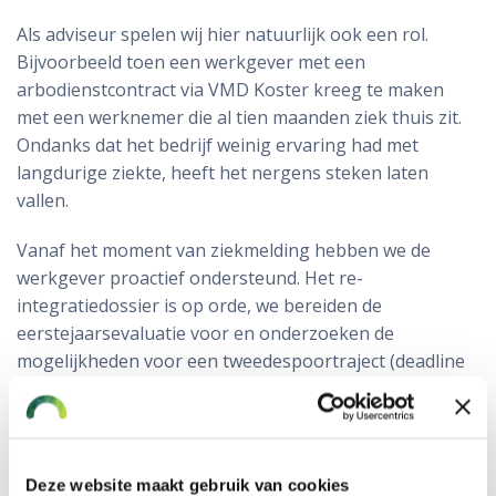
Als adviseur spelen wij hier natuurlijk ook een rol.
Bijvoorbeeld toen een werkgever met een
arbodienstcontract via VMD Koster kreeg te maken
met een werknemer die al tien maanden ziek thuis zit.
Ondanks dat het bedrijf weinig ervaring had met
langdurige ziekte, heeft het nergens steken laten
vallen.
Vanaf het moment van ziekmelding hebben we de
werkgever proactief ondersteund. Het re-
integratiedossier is op orde, we bereiden de
eerstejaarsevaluatie voor en onderzoeken de
mogelijkheden voor een tweedespoortraject (deadline
52 weken). Ook bespreken we met de medewerker de
aanstaande salarisverlaging tot 70 procent.
WGA-hiaat verzekeren bespaart veel
Deze website maakt gebruik van cookies