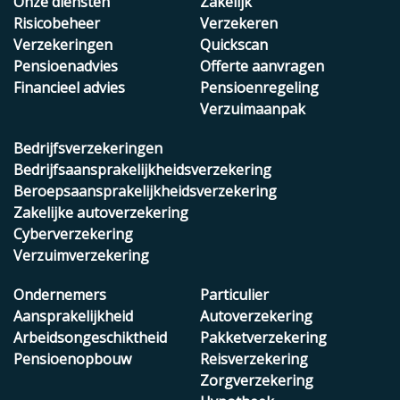
Onze diensten
Zakelijk
Risicobeheer
Verzekeren
Verzekeringen
Quickscan
Pensioenadvies
Offerte aanvragen
Financieel advies
Pensioenregeling
Verzuimaanpak
Bedrijfsverzekeringen
Bedrijfsaansprakelijkheidsverzekering
Beroepsaansprakelijkheidsverzekering
Zakelijke autoverzekering
Cyberverzekering
Verzuimverzekering
Ondernemers
Particulier
Aansprakelijkheid
Autoverzekering
Arbeidsongeschiktheid
Pakketverzekering
Pensioenopbouw
Reisverzekering
Zorgverzekering