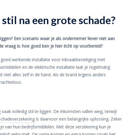
f stil na een grote schade?
 liggen? Een scenario waar je als ondernemer liever niet aan
e vraag is: hoe goed ben je hier écht op voorbereid?
n goed werkende installatie voor inbraakbeveiliging met
iddelen en de elektrische installatie laat je regelmatig
 niet alles zelf in de hand. Als de brand ergens anders
 machteloos.
 vaak volledig stil te liggen. De inkomsten vallen weg, terwijl
sschadeverzekering
is daarvoor een belangrijke oplossing. Zeker
ijn van hun bedrijfsmiddelen. Met deze verzekering kun je
drijf veilig stelt. De vaste kosten en extra kosten (zoals het