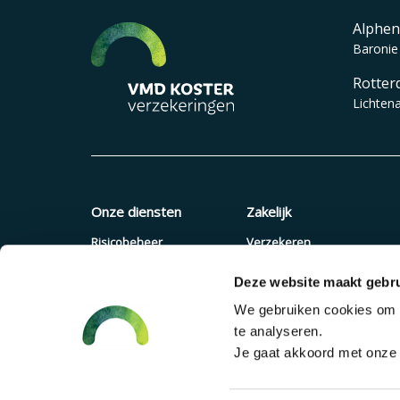
Alphen
Baronie
Rotter
Lichten
Onze diensten
Zakelijk
Risicobeheer
Verzekeren
Verzekeringen
Quickscan
Deze website maakt gebru
Pensioenadvies
Offerte aanvragen
We gebruiken cookies om c
Financieel advies
Pensioenregeling
te analyseren.
Verzuimaanpak
Je gaat akkoord met onze c