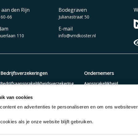
 aan den Rijn
Bodegraven
W
 60-66
Julianastraat 50
dam
E-mail
auerlaan 110
info@vmdkoster.nl
Bedrijfsverzekeringen
Ondernemers
Bedrijfsaansprakelijkheidsverzekering
Aansprakelijkheid
Beroepsaansprakelijkheidsverzekering
Arbeidsongeschiktheid
ik van cookies
Zakelijke autoverzekering
Pensioenopbouw
ontent en advertenties te personaliseren en om ons websiteve
Cyberverzekering
Verzuimverzekering
ookies als je onze website blijft gebruiken.