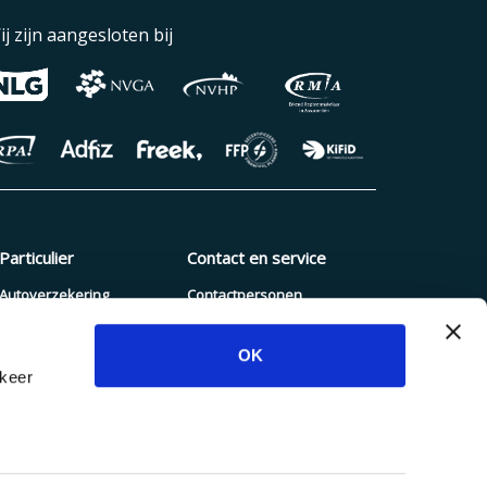
ij zijn aangesloten bij
Particulier
Contact en service
Autoverzekering
Contactpersonen
Pakketverzekering
Schade melden
OK
Reisverzekering
Blogs en nieuws
rkeer
Zorgverzekering
Dienstenwijzer
Hypotheek
Inloggen