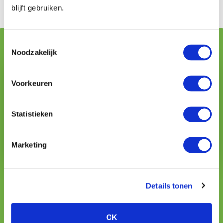
Stel uw vraag over verzuimkosten
blijft gebruiken.
Toestemmingsselectie
Geschreven door:
Noodzakelijk
Voorkeuren
Statistieken
Marketing
Arthur de Jong
Details tonen
adviseur
088 044 5127
OK