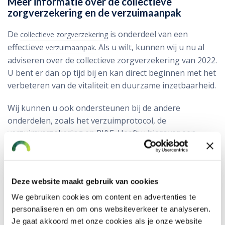
Meer informatie over de collectieve
zorgverzekering en de verzuimaanpak
De
is onderdeel van een
collectieve zorgverzekering
effectieve
. Als u wilt, kunnen wij u nu al
verzuimaanpak
adviseren over de collectieve zorgverzekering van 2022.
U bent er dan op tijd bij en kan direct beginnen met het
verbeteren van de vitaliteit en duurzame inzetbaarheid.
Wij kunnen u ook ondersteunen bij de andere
onderdelen, zoals het verzuimprotocol, de
verzuimverzekering en RI&E. Heeft u hierover een
vraag? Onze adviseurs helpen u graag. Bel 0172 611
116 of vul het contactformulier in om uw vraag te
stellen.
Deze website maakt gebruik van cookies
We gebruiken cookies om content en advertenties te
Meer over onze verzuimaanpak
personaliseren en om ons websiteverkeer te analyseren.
Je gaat akkoord met onze cookies als je onze website