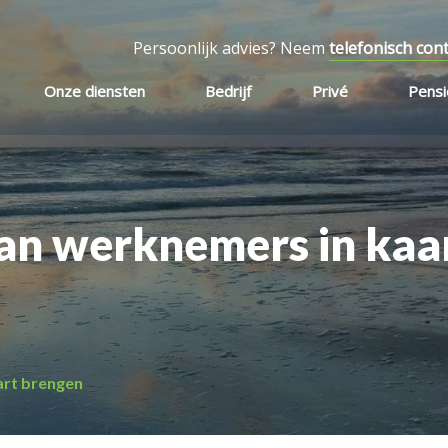
Persoonlijk advies? Neem
telefonisch con
Onze diensten
Bedrijf
Privé
Pens
van werknemers in kaa
art brengen