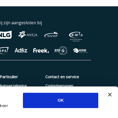
ij zijn aangesloten bij
Particulier
Contact en service
Autoverzekering
Contactpersonen
Pakketverzekering
Schade melden
OK
Reisverzekering
Blogs en nieuws
rkeer
Zorgverzekering
Dienstenwijzer
Hypotheek
Inloggen