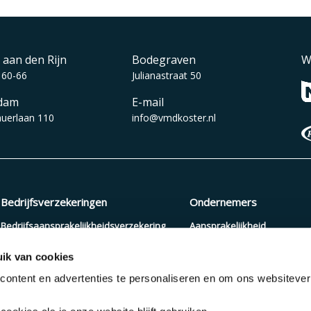
 aan den Rijn
Bodegraven
W
 60-66
Julianastraat 50
dam
E-mail
auerlaan 110
info@vmdkoster.nl
Bedrijfsverzekeringen
Ondernemers
Bedrijfsaansprakelijkheidsverzekering
Aansprakelijkheid
Beroepsaansprakelijkheidsverzekering
Arbeidsongeschiktheid
ik van cookies
Zakelijke autoverzekering
Pensioenopbouw
ontent en advertenties te personaliseren en om ons websiteve
Cyberverzekering
Verzuimverzekering