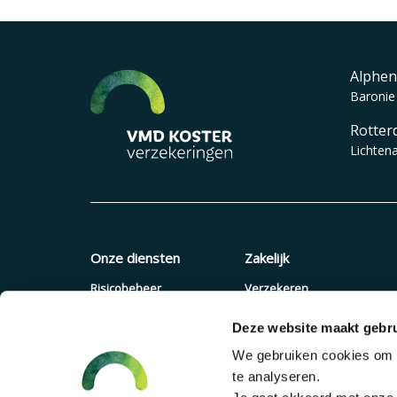
Alphen
Baronie
Rotter
Lichten
Onze diensten
Zakelijk
Risicobeheer
Verzekeren
Verzekeringen
Quickscan
Deze website maakt gebru
Pensioenadvies
Offerte aanvragen
We gebruiken cookies om c
Financieel advies
Pensioenregeling
te analyseren.
Verzuimaanpak