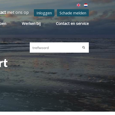
tact
met ons op
Inloggen
Schade melden
ioen
Werken bij
Contact en service
rt