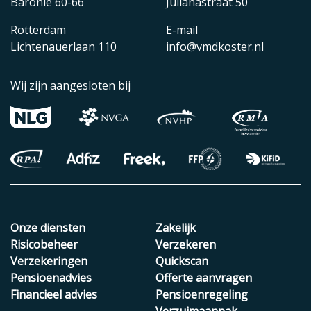
Baronie 60-66
Julianastraat 50
Rotterdam
E-mail
Lichtenauerlaan 110
info@vmdkoster.nl
Wij zijn aangesloten bij
Onze diensten
Zakelijk
Risicobeheer
Verzekeren
Verzekeringen
Quickscan
Pensioenadvies
Offerte aanvragen
Financieel advies
Pensioenregeling