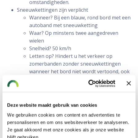
omstandigheden.
Sneeuwkettingen zijn verplicht
Wanneer? Bij een blauw, rond bord met een
autoband met sneeuwketting
Waar? Op minstens twee aangedreven
wielen
Snelheid? 50 km/h
Letten op? Hindert u het verkeer op
zomerbanden zonder sneeuwkettingen
wanneer het bord niet wordt vertoond, ook
dan kunt u een boete krijgen. Kunststof
sneeuwkettingen worden afgeraden.
Spijkerbanden zijn niet verplicht
Wanneer? Toegestaan van 1 november tot
Deze website maakt gebruik van cookies
30 april. Verboden op autosnelwegen en
We gebruiken cookies om content en advertenties te
bepaalde autowegen, maar toegestaan in de
personaliseren en om ons websiteverkeer te analyseren.
San Bernardino-tunnel en de St. Gotthard-
Je gaat akkoord met onze cookies als je onze website
tunnel.
blijft gebruiken.