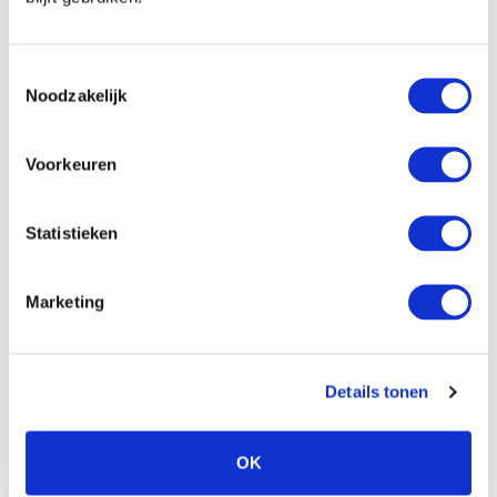
Waar? Op alle banden
Snelheid? 80 km/h
Letten op? Achterop de auto een ronde
Toestemmingsselectie
sticker met de maximale snelheid
Noodzakelijk
bevestigen. De spijkers mogen niet langer
zijn dan 1,5 mm.
Voorkeuren
En verder?
In Zwitserland bent u verplicht om een
gevarendriehoek in de auto te hebben. Op
Statistieken
alle autosnelwegen geldt een vignetplicht.
Marketing
Italië
Sneeuwkettingen of winterbanden zijn verplicht
Wanneer? Van 15 november t/m 15 april is
Details tonen
het in sommige gebieden verplicht om op
winterbanden te rijden of sneeuwkettingen
OK
te hebben. Dit wordt aangegeven met een