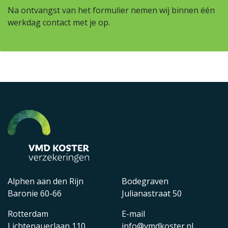
Na ontvangst van het formulier nemen wij binnen één
werkdag contact met je op.
Alphen aan den Rijn
Bodegraven
Baronie 60-66
Julianastraat 50
Rotterdam
E-mail
Lichtenauerlaan 110
info@vmdkoster.nl