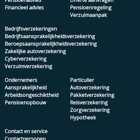
Pensioenadvies
Offerte aanvragen
Financieel advies
Pensioenregeling
Verzuimaanpak
Bedrijfsverzekeringen
Bedrijfsaansprakelijkheidsverzekering
Beroepsaansprakelijkheidsverzekering
Zakelijke autoverzekering
Cyberverzekering
Verzuimverzekering
Ondernemers
Particulier
Aansprakelijkheid
Autoverzekering
Arbeidsongeschiktheid
Pakketverzekering
Pensioenopbouw
Reisverzekering
Zorgverzekering
Hypotheek
Contact en service
Contactpersonen