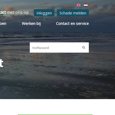
tact
met ons op
Inloggen
Schade melden
ioen
Werken bij
Contact en service
t