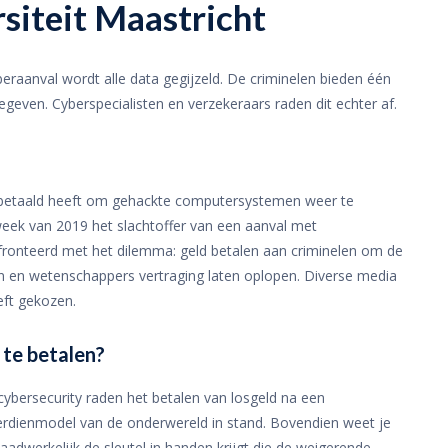
siteit Maastricht
eraanval wordt alle data gegijzeld. De criminelen bieden één
geven. Cyberspecialisten en verzekeraars raden dit echter af.
wel betaald heeft om gehackte computersystemen weer te
 week van 2019 het slachtoffer van een aanval met
nfronteerd met het dilemma: geld betalen aan criminelen om de
n en wetenschappers vertraging laten oplopen. Diverse media
eft gekozen.
te betalen?
cybersecurity raden het betalen van losgeld na een
 verdienmodel van de onderwereld in stand. Bovendien weet je
g daadwerkelijk de sleutel in handen krijgt die de weigerende