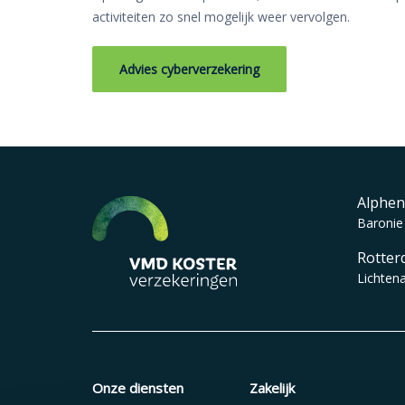
activiteiten zo snel mogelijk weer vervolgen.
Advies cyberverzekering
Alphen
Baronie
Rotter
Lichten
Onze diensten
Zakelijk