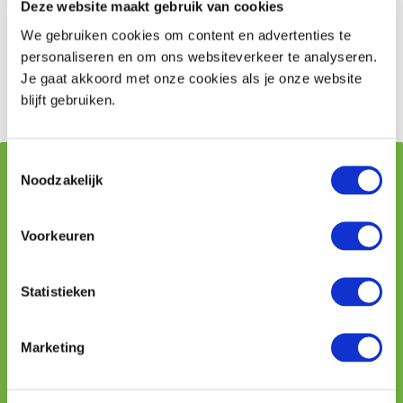
Deze website maakt gebruik van cookies
ordt altijd persoonlijk te woord gestaan door één van
We gebruiken cookies om content en advertenties te
onze adviseurs.
personaliseren en om ons websiteverkeer te analyseren.
Je gaat akkoord met onze cookies als je onze website
Vraag stellen
blijft gebruiken.
Toestemmingsselectie
Vraag stellen aan onze adviseurs
Noodzakelijk
Voorkeuren
Naam
Statistieken
Telefoon
Marketing
E-mailadres