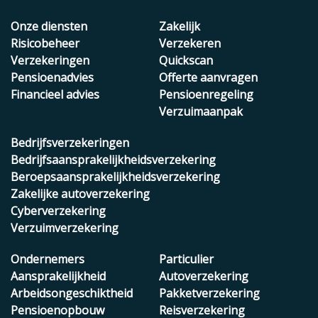
Onze diensten
Zakelijk
Risicobeheer
Verzekeren
Verzekeringen
Quickscan
Pensioenadvies
Offerte aanvragen
Financieel advies
Pensioenregeling
Verzuimaanpak
Bedrijfsverzekeringen
Bedrijfsaansprakelijkheidsverzekering
Beroepsaansprakelijkheidsverzekering
Zakelijke autoverzekering
Cyberverzekering
Verzuimverzekering
Ondernemers
Particulier
Aansprakelijkheid
Autoverzekering
Arbeidsongeschiktheid
Pakketverzekering
Pensioenopbouw
Reisverzekering