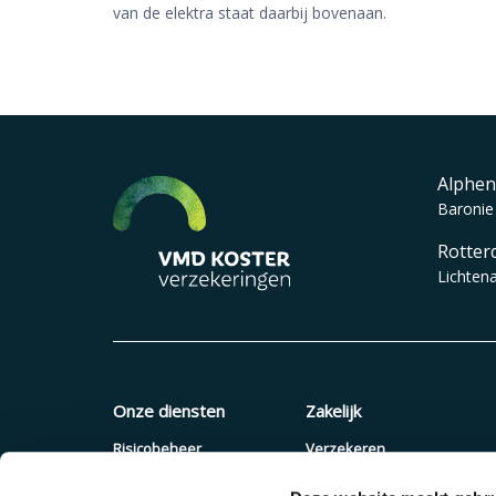
van de elektra staat daarbij bovenaan.
Alphen
Baronie
Rotter
Lichten
Onze diensten
Zakelijk
Risicobeheer
Verzekeren
Verzekeringen
Quickscan