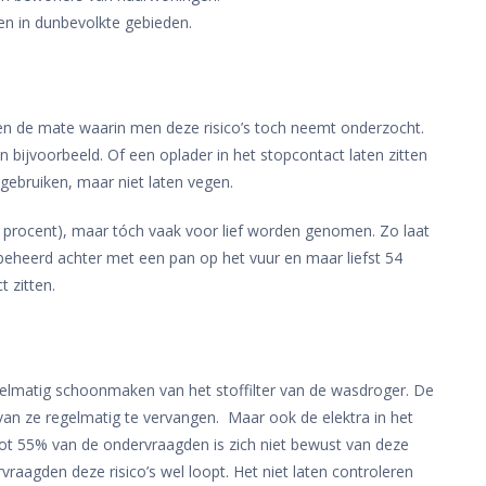
en in dunbevolkte gebieden.
en de mate waarin men deze risico’s toch neemt onderzocht.
 bijvoorbeeld. Of een oplader in het stopcontact laten zitten
gebruiken, maar niet laten vegen.
 94 procent), maar tóch vaak voor lief worden genomen. Zo laat
heerd achter met een pan op het vuur en maar liefst 54
 zitten.
regelmatig schoonmaken van het stoffilter van de wasdroger. De
ts van ze regelmatig te vervangen. Maar ook de elektra in het
2 tot 55% van de ondervraagden is zich niet bewust van deze
rvraagden deze risico’s wel loopt. Het niet laten controleren