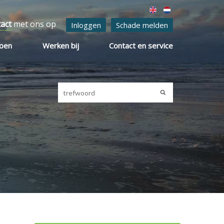
tact
met ons op
Inloggen
Schade melden
ioen
Werken bij
Contact en service