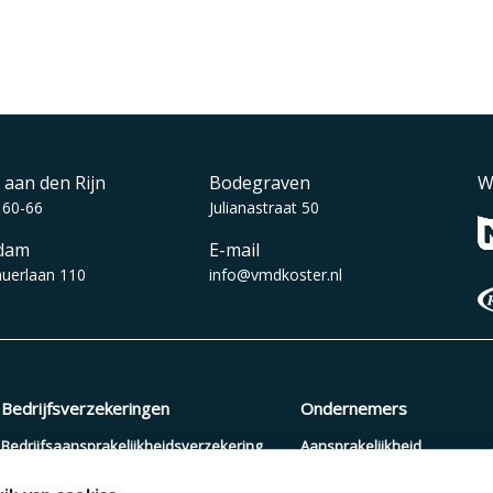
 aan den Rijn
Bodegraven
W
 60-66
Julianastraat 50
dam
E-mail
auerlaan 110
info@vmdkoster.nl
Bedrijfsverzekeringen
Ondernemers
Bedrijfsaansprakelijkheidsverzekering
Aansprakelijkheid
Beroepsaansprakelijkheidsverzekering
Arbeidsongeschiktheid