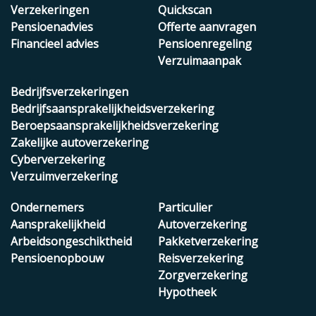
Verzekeringen
Quickscan
Pensioenadvies
Offerte aanvragen
Financieel advies
Pensioenregeling
Verzuimaanpak
Bedrijfsverzekeringen
Bedrijfsaansprakelijkheidsverzekering
Beroepsaansprakelijkheidsverzekering
Zakelijke autoverzekering
Cyberverzekering
Verzuimverzekering
Ondernemers
Particulier
Aansprakelijkheid
Autoverzekering
Arbeidsongeschiktheid
Pakketverzekering
Pensioenopbouw
Reisverzekering
Zorgverzekering
Hypotheek