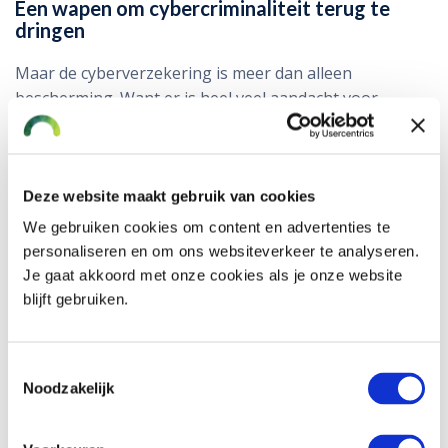
Een wapen om cybercriminaliteit terug te
dringen
Maar de cyberverzekering is meer dan alleen
bescherming. Want er is heel veel aandacht voor
preventie. De meeste cyberaanvallen en datalekken zijn
te voorkomen. Door de beveiliging te laten testen en
op orde te brengen. En door medewerkers te trainen,
want menselijke fouten zorgen ook voor veel
Deze website maakt gebruik van cookies
problemen.
We gebruiken cookies om content en advertenties te
personaliseren en om ons websiteverkeer te analyseren.
Een offerte voor de cyberverzekering
Je gaat akkoord met onze cookies als je onze website
blijft gebruiken.
Wij geven graag persoonlijk advies over de
cyberverzekering. Neem contact op met onze
risicomanagers via 0172 611 116 of reageer op deze e-
Toestemmingsselectie
Noodzakelijk
mail. Een andere mogelijkheid is om het digitale
in te vullen.
offerteformulier