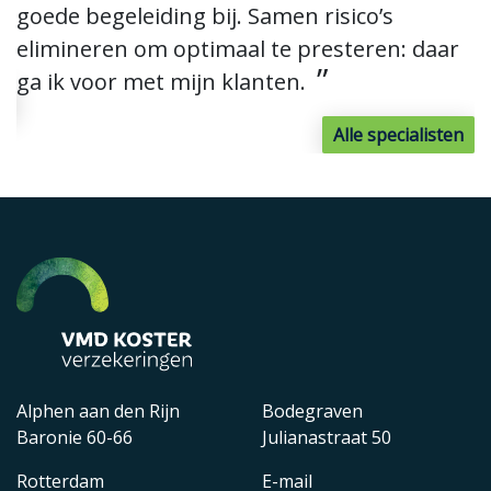
goede begeleiding bij. Samen risico’s
m
elimineren om optimaal te presteren: daar
v
ga ik voor met mijn klanten.
n
Alle specialisten
Alphen aan den Rijn
Bodegraven
Baronie 60-66
Julianastraat 50
Rotterdam
E-mail