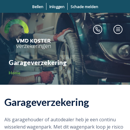
Bellen
Inloggen
Schade melden
Garageverzekering
Home
Garageverzekering
Als garagehouder of autodealer heb je een continu
wisselend wagenpark. Met dit wagenpark loop je risico