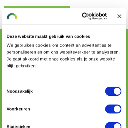
Offerte garageverzekering
Deze website maakt gebruik van cookies
Waarom een garageverzekering bij VMD Koster?
We gebruiken cookies om content en advertenties te
personaliseren en om ons websiteverkeer te analyseren.
✔
Je gaat akkoord met onze cookies als je onze website
Wij brengen eerst alle risico’s goed in kaart
blijft gebruiken.
✔
Daarna vergelijken we aanbieders en adviseren je over
de beste verzekering
Toestemmingsselectie
✔
Noodzakelijk
Zo sluit je eenvoudig de beste dekking af bij VMD
Koster
Voorkeuren
Offerte aanvragen
Statistieken