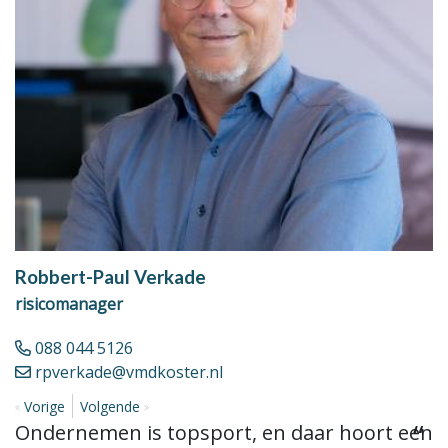
Robbert-Paul Verkade
H
risicomanager
r
088 044 5126
rpverkade@vmdkoster.nl
Vorige
Volgende
V
Ondernemen is topsport, en daar hoort een
E