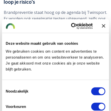
loop je risico’s
Brandpreventie staat hoog op de agenda bij Twinsport.
Er worden ook regelmatig testen uitgevoerd, zelfs nog
vier dagen voor brand. Maar je hebt niet alles zelf in de
hand. Want de brand ontstond niet bij het bedrijf zelf,
maar in het dak van het bedrijfsverzamelgebouw.
Deze website maakt gebruik van cookies
De financiële kant van de schade (en wat is
We gebruiken cookies om content en advertenties te
verzekerd?)
personaliseren en om ons websiteverkeer te analyseren.
Je gaat akkoord met onze cookies als je onze website
De herbouw en inrichting van een nieuw pand op de
blijft gebruiken.
locatie is inmiddels in volle gang. VMD Koster,
Twinsport en de (contra-)experts werken samen aan
een goede afwikkeling van de schade. Dankzij de
Toestemmingsselectie
verzekeringen voor inventaris, goederen en
Noodzakelijk
huurdersbelang wordt de materiële schade vergoed.
Met de bedrijfsschadeverzekering wordt de financiële
Voorkeuren
schade door de gedeeltelijke bedrijfsstilstand