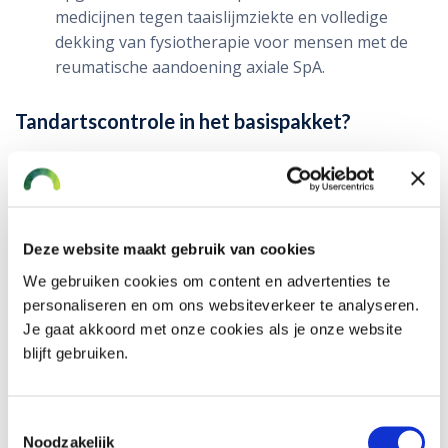
medicijnen tegen taaislijmziekte en volledige
dekking van fysiotherapie voor mensen met de
reumatische aandoening axiale SpA.
Tandartscontrole in het basispakket?
Mogelijk komt er een jaarlijkse controle bij de tandarts
in het basispakket. Dit is nog niet definitief, maar krijgt
brede steun in de Tweede Kamer.
Deze website maakt gebruik van cookies
Zelf je zorgverzekering kiezen vanaf 12
We gebruiken cookies om content en advertenties te
november 2025
personaliseren en om ons websiteverkeer te analyseren.
Je gaat akkoord met onze cookies als je onze website
Zoals ieder jaar kun je vanaf half november
blijft gebruiken.
jouw zorgverzekering voor het volgende jaar kiezen. Je
ontvangt eerst een voorstel van de zorgverzekeraar
waar je nu zit. Als je niets doet, wordt dat voorstel
Toestemmingsselectie
omgezet in een contract vanaf 1 januari 2026.
Noodzakelijk