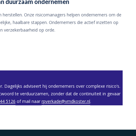
van duurzaam ondernemen
n herstellen. Onze risicomanagers helpen ondernemers om de
elijke, haalbare stappen. Ondernemers die actief inzetten op
n verzekerbaarheid op orde.
. Dagelijks adviseert hij ondernemers over complexe risico’s.
ntwoord te verduurzamen, zonder dat de continuïteit in gevaar
44 5126
of mail naar
rpverkade@vmdkoster.nl
.