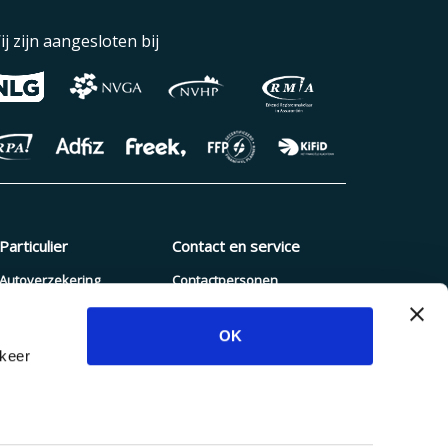
ij zijn aangesloten bij
Particulier
Contact en service
Autoverzekering
Contactpersonen
Pakketverzekering
Schade melden
OK
Reisverzekering
Blogs en nieuws
rkeer
Zorgverzekering
Dienstenwijzer
Hypotheek
Inloggen