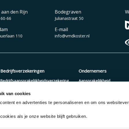
 aan den Rijn
Bodegraven
W
 60-66
Julianastraat 50
dam
E-mail
auerlaan 110
info@vmdkoster.nl
Bedrijfsverzekeringen
Ondernemers
Bedrijfsaansprakelijkheidsverzekering
Aansprakelijkheid
Beroepsaansprakelijkheidsverzekering
Arbeidsongeschiktheid
ik van cookies
Zakelijke autoverzekering
Pensioenopbouw
ontent en advertenties te personaliseren en om ons websiteve
Cyberverzekering
Verzuimverzekering
ookies als je onze website blijft gebruiken.