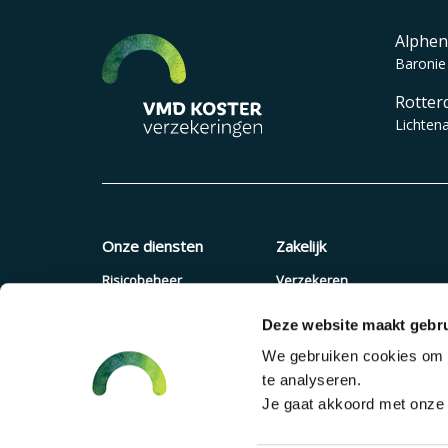
Alphen
Baronie
Rotter
Lichten
Onze diensten
Zakelijk
Risicobeheer
Verzekeren
Verzekeringen
Quickscan
Deze website maakt gebru
Pensioenadvies
Offerte aanvragen
We gebruiken cookies om c
Financieel advies
Pensioenregeling
te analyseren.
Verzuimaanpak
Je gaat akkoord met onze c