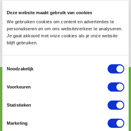
offerteformulier in te vullen. Wij hebben dan de
belangrijkste gegevens direct in ons bezit en kunnen
Deze website maakt gebruik van cookies
snel met een voorstel komen.
We gebruiken cookies om content en advertenties te
personaliseren en om ons websiteverkeer te analyseren.
Premie berekenen
Je gaat akkoord met onze cookies als je onze website
blijft gebruiken.
Offerte reisverzekering aanvragen
Toestemmingsselectie
Noodzakelijk
Vraag stellen aan onze adviseurs
Voorkeuren
Naam
Statistieken
Telefoon
Marketing