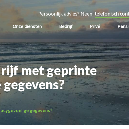
Persoonlijk advies? Neem
telefonisch con
Onze diensten
Bedrijf
Privé
Pens
ijf met geprinte
e gegevens?
ivacygevoelige gegevens?