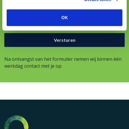
Uw vraag
OK
Na ontvangst van het formulier nemen wij binnen één
werkdag contact met je op.