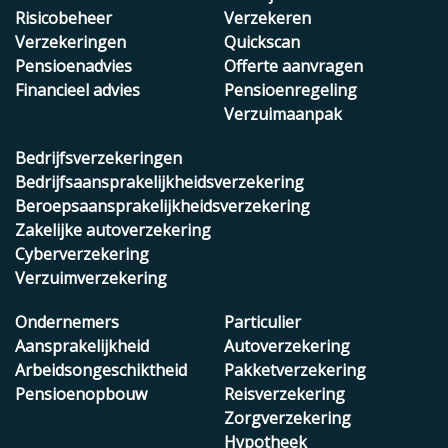
Risicobeheer
Verzekeren
Verzekeringen
Quickscan
Pensioenadvies
Offerte aanvragen
Financieel advies
Pensioenregeling
Verzuimaanpak
Bedrijfsverzekeringen
Bedrijfsaansprakelijkheidsverzekering
Beroepsaansprakelijkheidsverzekering
Zakelijke autoverzekering
Cyberverzekering
Verzuimverzekering
Ondernemers
Particulier
Aansprakelijkheid
Autoverzekering
Arbeidsongeschiktheid
Pakketverzekering
Pensioenopbouw
Reisverzekering
Zorgverzekering
Hypotheek