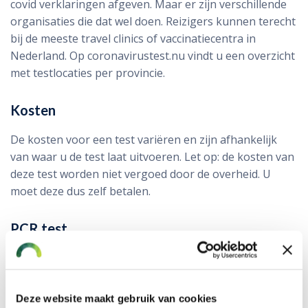
covid verklaringen afgeven. Maar er zijn verschillende
organisaties die dat wel doen. Reizigers kunnen terecht
bij de meeste travel clinics of vaccinatiecentra in
Nederland. Op coronavirustest.nu vindt u een overzicht
met testlocaties per provincie.
Kosten
De kosten voor een test variëren en zijn afhankelijk
van waar u de test laat uitvoeren. Let op: de kosten van
deze test worden niet vergoed door de overheid. U
moet deze dus zelf betalen.
PCR test
Voor een geldige non-corona verklaring is een
zogenaamde PCR test nodig. Deze test stelt vast of op
dat moment besmet bent met het coronavirus. Bij de
Deze website maakt gebruik van cookies