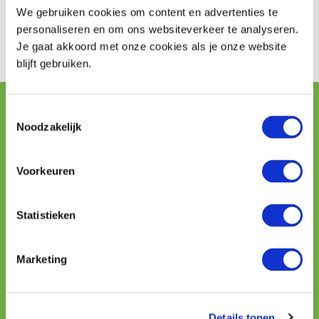
PCR test neemt men met een wattenstaaf een uitstrijkje
We gebruiken cookies om content en advertenties te
uit de keel en neus. Ongeveer 24 tot 48 uur later krijgt
personaliseren en om ons websiteverkeer te analyseren.
u de uitslag van deze test.
Je gaat akkoord met onze cookies als je onze website
blijft gebruiken.
Vraag stellen aan onze adviseurs
Toestemmingsselectie
Noodzakelijk
Naam
Voorkeuren
Telefoon
Statistieken
Marketing
E-mailadres
Details tonen