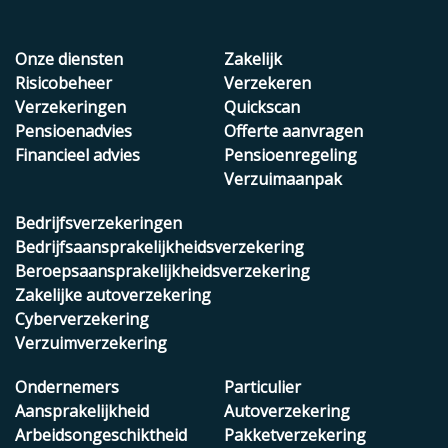
Onze diensten
Zakelijk
Risicobeheer
Verzekeren
Verzekeringen
Quickscan
Pensioenadvies
Offerte aanvragen
Financieel advies
Pensioenregeling
Verzuimaanpak
Bedrijfsverzekeringen
Bedrijfsaansprakelijkheidsverzekering
Beroepsaansprakelijkheidsverzekering
Zakelijke autoverzekering
Cyberverzekering
Verzuimverzekering
Ondernemers
Particulier
Aansprakelijkheid
Autoverzekering
Arbeidsongeschiktheid
Pakketverzekering