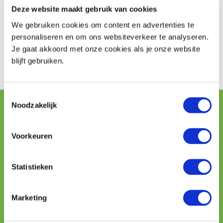
Beveiligingsklasse 5: Startonderbreker,
Deze website maakt gebruik van cookies
alarmsysteem, hellinghoekdetectie en een
We gebruiken cookies om content en advertenties te
automatisch voertuigvolgsysteem.
personaliseren en om ons websiteverkeer te analyseren.
Je gaat akkoord met onze cookies als je onze website
blijft gebruiken.
Advies autoverzekering
Toestemmingsselectie
Noodzakelijk
Vraag stellen aan onze adviseurs
Voorkeuren
Naam
Statistieken
Telefoon
Marketing
E-mailadres