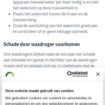
apparaat hoeveel water per keer nodig is en stel
het waterslot op deze hoeveelheid in.
Plaats het waterslot tussen de kraan en de
toevoerslang.
Draai de aansluiting van het waterslot goed aan
en controleer of er geen lekkage optreedt.
Schade door wasdroger voorkomen
Ook wasdrogers blijken vaak de oorzaak van schade
aan inboedel en opstal. In het filter van de wasdroger
hopen stof en pluisjes zich op. In combinatie met de
hoge temperaturen in de wasdroger kan dit leiden tot
brand. Maak daarom regelmatig het stoffilter van uw
wasdroger schoon. Maar zelfs met deze
voorzorgsmaatregel is het verstandig nooit uw woning
Deze website maakt gebruik van cookies
te verlaten terwijl de wasdroger actief is.
We gebruiken cookies om content en advertenties te
personaliseren en om ons websiteverkeer te analyseren.