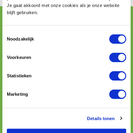
Je gaat akkoord met onze cookies als je onze website
blijft gebruiken.
Vraag stellen aan onze adviseurs
Toestemmingsselectie
Naam
Noodzakelijk
Voorkeuren
Telefoon
Statistieken
E-mailadres
Marketing
Uw vraag
Details tonen