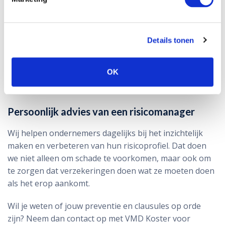
Preventie als basis van risicomanagement
Goed risicomanagement begint bij preventie.
Verzekeringen zijn het vangnet, maar dat vangnet
Details tonen
werkt alleen als het geen gaten heeft. Door preventie-
eisen en clausules serieus te nemen, verklein je niet
alleen de kans op schade, maar versterk je ook je
OK
positie richting verzekeraars.
Persoonlijk advies van een risicomanager
Wij helpen ondernemers dagelijks bij het inzichtelijk
maken en verbeteren van hun risicoprofiel. Dat doen
we niet alleen om schade te voorkomen, maar ook om
te zorgen dat verzekeringen doen wat ze moeten doen
als het erop aankomt.
Wil je weten of jouw preventie en clausules op orde
zijn? Neem dan contact op met VMD Koster voor