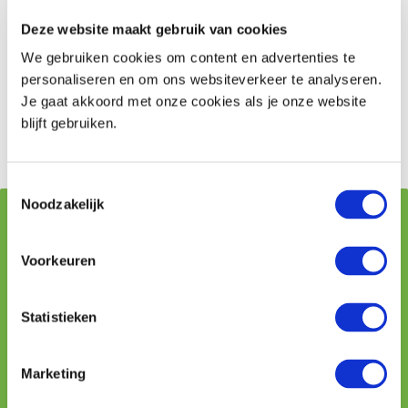
kunnen u zo altijd de juiste reisverzekering bieden die
Deze website maakt gebruik van cookies
past bij u en uw vakantieplannen. Neem voor
We gebruiken cookies om content en advertenties te
persoonlijk advies contact op via 0172 611 116 of
personaliseren en om ons websiteverkeer te analyseren.
.
vraag online een offerte voor de reisverzekering aan
Je gaat akkoord met onze cookies als je onze website
blijft gebruiken.
Offerte reisverzekering
Toestemmingsselectie
Noodzakelijk
Vraag stellen aan onze adviseurs
Voorkeuren
Naam
Statistieken
Telefoon
Marketing