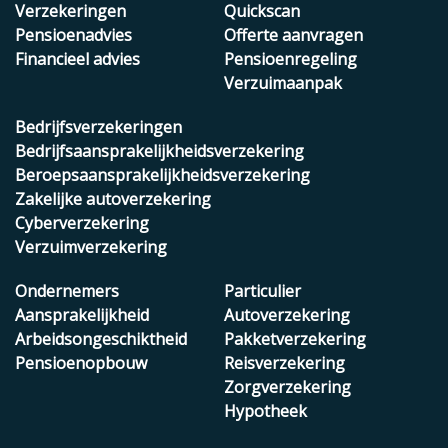
Verzekeringen
Quickscan
Pensioenadvies
Offerte aanvragen
Financieel advies
Pensioenregeling
Verzuimaanpak
Bedrijfsverzekeringen
Bedrijfsaansprakelijkheidsverzekering
Beroepsaansprakelijkheidsverzekering
Zakelijke autoverzekering
Cyberverzekering
Verzuimverzekering
Ondernemers
Particulier
Aansprakelijkheid
Autoverzekering
Arbeidsongeschiktheid
Pakketverzekering
Pensioenopbouw
Reisverzekering
Zorgverzekering
Hypotheek