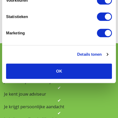
Voorkeuren
Advies van Freek in Alphen aan den Rijn
Statistieken
Advies van Freek Hypotheek Bodegraven
Marketing
Details tonen
OK
✔
Je bent altijd welkom bij Freek
✔
Je kent jouw adviseur
✔
Je krijgt persoonlijke aandacht
✔