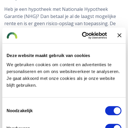
Heb je een hypotheek met Nationale Hypotheek
Garantie (NHG)? Dan betaal je al de laagst mogelijke
rente en is er geen risico-opslag van toepassing. De
geldverstrekker loopt in dat geval minder risico.
Even laten controleren door Freek kan
verstandig zijn
Deze website maakt gebruik van cookies
Twijfel je of je risico-opslag nog past bij jouw situatie?
We gebruiken cookies om content en advertenties te
Of ben je van plan extra af te lossen? Dan kan het
personaliseren en om ons websiteverkeer te analyseren.
verstandig zijn om dit even te laten controleren. Soms
Je gaat akkoord met onze cookies als je onze website
blijft gebruiken.
is een kleine aanpassing voldoende om je rente beter
te laten aansluiten op je huidige situatie.
Toestemmingsselectie
De hypotheekadviseurs van
kijken
Freek Hypotheek
Noodzakelijk
graag met je mee en houden in de gaten of de juiste
risicoklasse wordt toegepast. Zo voorkom je dat je
onnodig te veel betaalt.