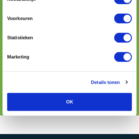
Voorkeuren
Statistieken
Robbert-Paul Verkade
risicomanager
Marketing
088 044 5126
rpverkade@vmdkoster.nl
Details tonen
Contact
OK